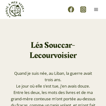
Aller
au
contenu
Léa Souccar-
Lecourvoisier
Quand je suis née, au Liban, la guerre avait
trois ans.
Le jour où elle s’est tue, j’en avais douze.
Entre les deux, les mots des livres et de ma
grand-mère conteuse m’ont portée au-dessus
du fracas, comme un tapis volant, et m’ont fait